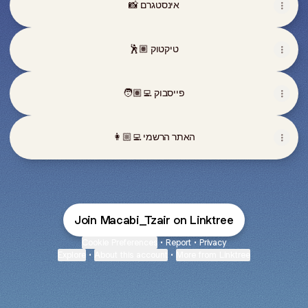
📸 אינסטגרם
🕺🏽 טיקטוק
🧑🏽‍💻 פייסבוק
👩🏼‍💻 האתר הרשמי
Join Macabi_Tzair on Linktree
Cookie Preferences
•
Report
•
Privacy
Explore
•
About this account
•
More from Linktree