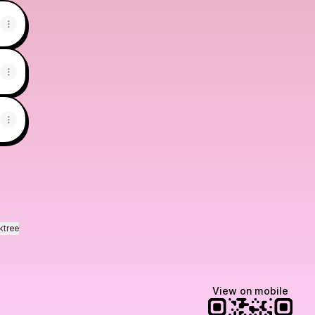
ktree
View on mobile