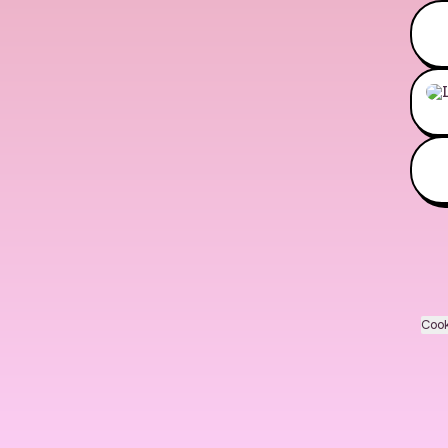
Wha
Cook