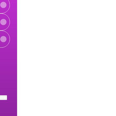
ktree
View on mobile