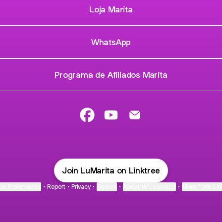
Loja Marita
WhatsApp
Programa de Afiliados Marita
@LuMarita Facebook
@LuMarita YouTube
@LuMarita Email
Join LuMarita on Linktree
ie Preferences
•
Report
•
Privacy
•
Explore
•
About this account
•
More from Lin