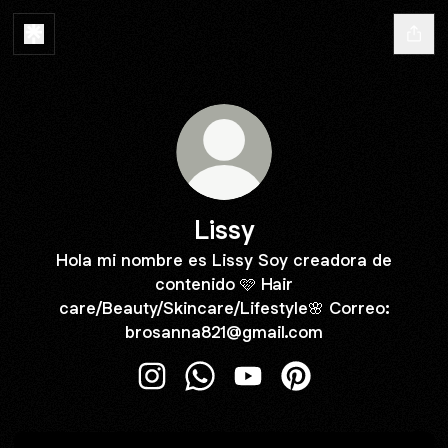
Lissy
Hola mi nombre es Lissy Soy creadora de
contenido 🩷 Hair
care/Beauty/Skincare/Lifestyle🌸 Correo:
brosanna821@gmail.com
Lissy Instagram
Lissy WhatsApp
Lissy YouTube
Lissy Pinterest