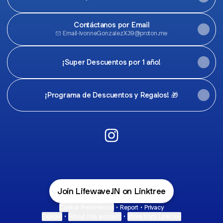
Contáctanos por Email
Email
·
IvonneGonzalezX39@proton.me
¡Super Descuentos por 1 año!
¡Programa de Descuentos y Regalos! 🎁
I.N. PR Instagram
Join Lifewave.IN on Linktree
Cookie Preferences
•
Report
•
Privacy
Explore
•
About this account
•
More from Linktree