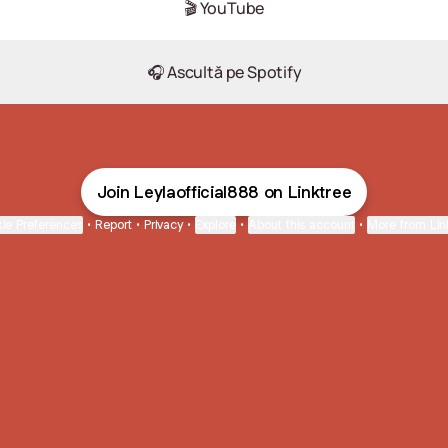
🎬 YouTube
🎧 Ascultă pe Spotify
Join Leylaofficial888 on Linktree
ie Preferences
•
Report
•
Privacy
•
Explore
•
About this account
•
More from Lin