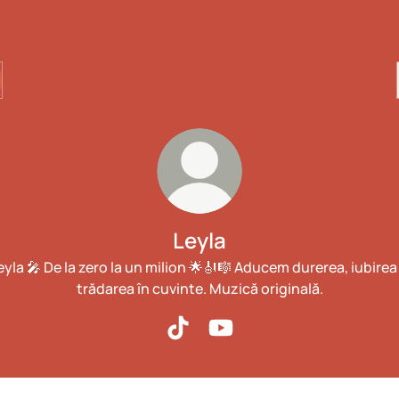
Leyla
eyla 🎤 De la zero la un milion 🌟🎻🎼 Aducem durerea, iubirea 
trădarea în cuvinte. Muzică originală.
Leyla TikTok
Leyla YouTube