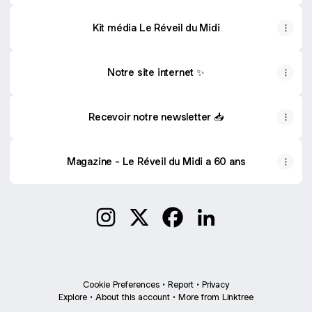
Kit média Le Réveil du Midi
Notre site internet ✨
Recevoir notre newsletter 📥
Magazine - Le Réveil du Midi a 60 ans
Le Réveil du Midi Instagram
Le Réveil du Midi X
Le Réveil du Midi Facebo
Le Réveil du Midi L
Cookie Preferences
•
Report
•
Privacy
Explore
•
About this account
•
More from Linktree