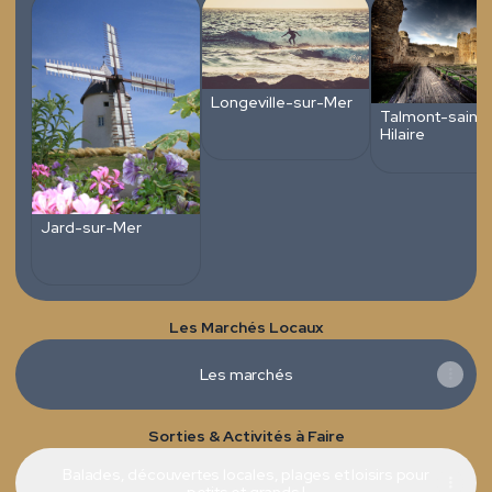
Longeville-sur-Mer
Talmont-saint-
Hilaire
Jard-sur-Mer
Les Marchés Locaux
Les marchés
Sorties & Activités à Faire
Balades, découvertes locales, plages et loisirs pour
petits et grands !