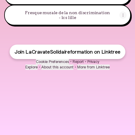
Fresque murale de la non discrimination
- lcs lille
Join LaCravateSolidaireformation on Linktree
Cookie Preferences
•
Report
•
Privacy
Explore
•
About this account
•
More from Linktree