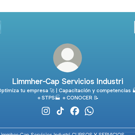
Limmher-Cap Servicios Industri
ptimiza tu empresa 🚀 | Capacitación y competencias 
🔹STPS🏭 🔹CONOCER 📝
Limmher-Cap Servicios Industri Instag
Limmher-Cap Servicios Industri 
Limmher-Cap Servicios In
Limmher-Cap Servic
OS Y SERVICIOS ESPECIALIZADOS