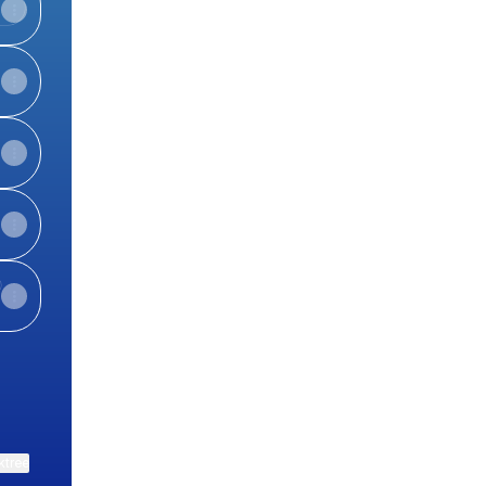
View on mobile
ktree