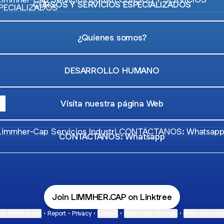
CURSOS Y SERVICIOS ESPECIALIZADOS
¿Quienes somos?
DESARROLLO HUMANO
Visita nuestra página Web
TÁCTANOS: Whatsapp
CONTÁCTANOS: Whatsapp
Join LIMMHER.CAP on Linktree
ie Preferences
•
Report
•
Privacy
•
Explore
•
About this account
•
More from Lin