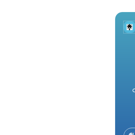
O
CURS