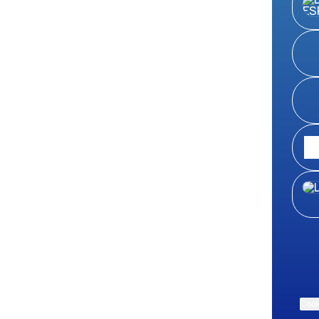
CON
Cook