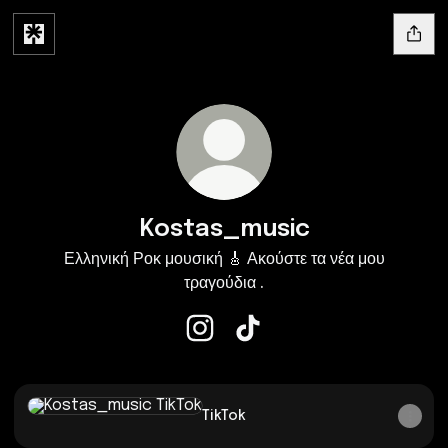
Kostas_music
Ελληνική Ροκ μουσική 🎸 Ακούστε τα νέα μου
τραγούδια .
Kostas_music Instagram
Kostas_music TikTok
TikTok
TikTok