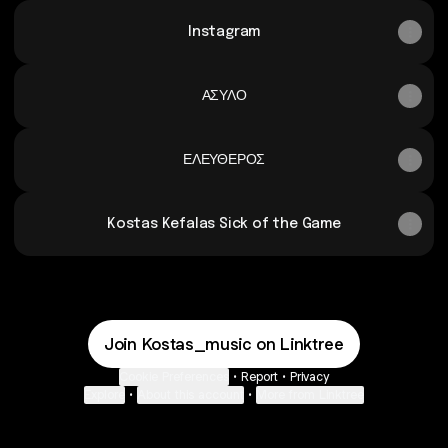
Instagram
ΑΣΥΛΟ
ΕΛΕΥΘΕΡΟΣ
Kostas Kefalas Sick of the Game
Join Kostas_music on Linktree
Cookie Preferences
•
Report
•
Privacy
Explore
•
About this account
•
More from Linktree