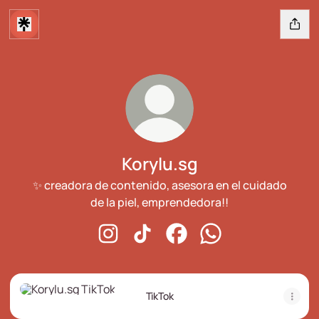
Korylu.sg
✨ creadora de contenido, asesora en el cuidado
de la piel, emprendedora!!
Korylu.sg Instagram
Korylu.sg TikTok
Korylu.sg Facebook
Korylu.sg WhatsApp
TikTok
TikTok