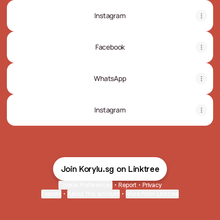
Instagram
Facebook
WhatsApp
Instagram
Join Korylu.sg on Linktree
Cookie Preferences
•
Report
•
Privacy
Explore
•
About this account
•
More from Linktree