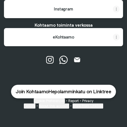
Instagram
Kohtaamo toiminta verkossa
eKohtaamo
Kohtaamo Hepolamminkatu Instagr
Kohtaamo Hepolamminkatu 
Kohtaamo Hepolammink
Join KohtaamoHepolamminkatu on Linktree
Cookie Preferences
•
Report
•
Privacy
Explore
•
About this account
•
More from Linktree