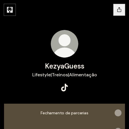
KezyaGuess
Lifestyle|Treinos|Alimentação
KezyaGuess TikTok
Fechamento de parcerias