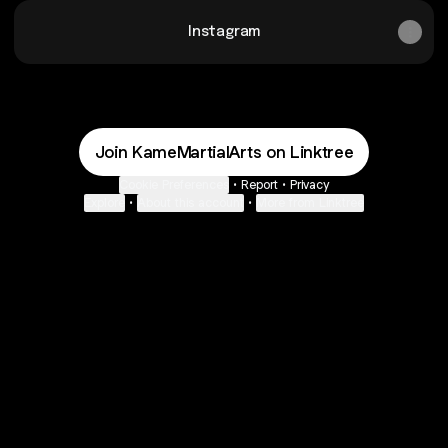
Instagram
Join KameMartialArts on Linktree
Cookie Preferences
•
Report
•
Privacy
Explore
•
About this account
•
More from Linktree