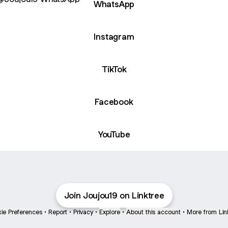
WhatsApp
Instagram
TikTok
Facebook
YouTube
Join Joujou19 on Linktree
ie Preferences
•
Report
•
Privacy
•
Explore
•
About this account
•
More from Lin