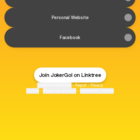
Personal Website
Facebook
Join JokerGol on Linktree
Cookie Preferences
•
Report
•
Privacy
Explore
•
About this account
•
More from Linktree