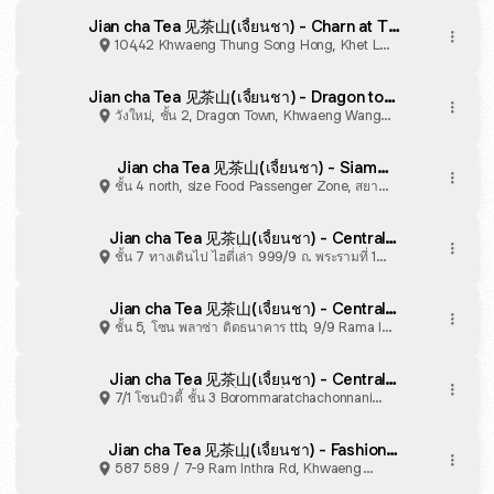
Jian cha Tea 见茶山(เจี้ยนชา) - Charn at The
Avenue แจ้งวัฒนะ · 104,42 Thung Song
104,42 Khwaeng Thung Song Hong, Khet Lak
Hong, Lak Si, Bangkok 10210, Thailand
Si
Jian cha Tea 见茶山(เจี้ยนชา) - Dragon town
บรรทัดทอง
วังใหม่, ชั้น 2, Dragon Town, Khwaeng Wang
Mai, Pathum Wan
Jian cha Tea 见茶山(เจี้ยนชา) - Siam
Paragon
ชั้น 4 north, size Food Passenger Zone, สยาม
พารากอน, Khwaeng Pathum Wan, Pathum
Wan
Jian cha Tea 见茶山(เจี้ยนชา) - Central
World เซ็นทรัลเวิลด์
ชั้น 7 ทางเดินไป ไฮตี่เล่า 999/9 ถ. พระรามที่ 1
แขวงปทุมวัน, ปทุมวัน, Pathum Wan
Jian cha Tea 见茶山(เจี้ยนชา) - Central
Rama9 เซ็นทรัลพระราม9
ชั้น 5, โซน พลาซ่า ติดธนาคาร ttb, 9/9 Rama IX
Rd, Khwaeng Huai Khwang, Khet Huai
Khwang
Jian cha Tea 见茶山(เจี้ยนชา) - Central
Pinklao เซ็นทรัลปิ่นเกล้า
7/1 โซนบิวตี้ ชั้น 3 Borommaratchachonnani
Rd, Khwaeng Arun Amarin, Khet Bangkok Noi
Jian cha Tea 见茶山(เจี้ยนชา) - Fashion
Island แฟชั่น ไอส์แลนด์
587 589 / 7-9 Ram Inthra Rd, Khwaeng
Khan Na Yao, Khet Khan Na Yao