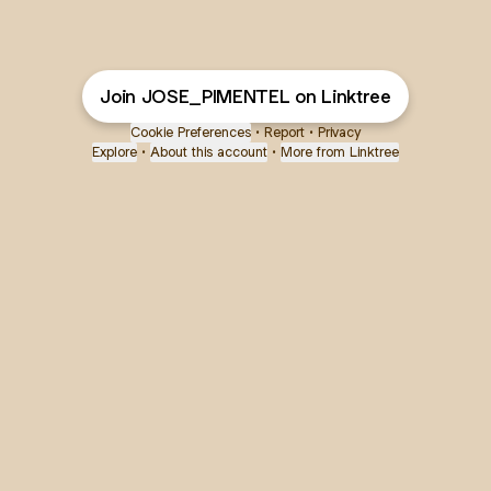
Join JOSE_PIMENTEL on Linktree
Cookie Preferences
•
Report
•
Privacy
Explore
•
About this account
•
More from Linktree