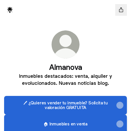
Almanova
Inmuebles destacados: venta, alquiler y
evolucionados. Nuevas noticias blog.
🖊️ ¿Quieres vender tu inmueble? Solicita tu
valoración GRATUITA
🏠 Inmuebles en venta