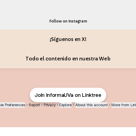
uenos en Instagram!
¡Síguenos en Instagram!
informauva ‧ 829 followers
Follow on Instagram
¡Síguenos en X!
Todo el contenido en nuestra Web
Join InformaUVa on Linktree
ie Preferences
•
Report
•
Privacy
•
Explore
•
About this account
•
More from Lin