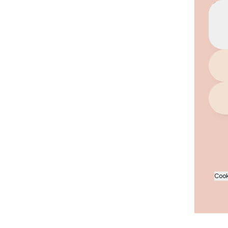
¡Síg
Cook