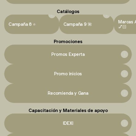
Catálogos
Marcas 
Campaña 8 ⭐
Campaña 9 🌺
💅🏻
Promociones
Promos Experta
Promo inicios
Recomienda y Gana
Capacitación y Materiales de apoyo
IDEXI