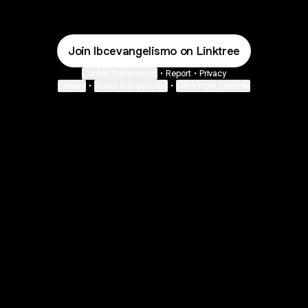
Join Ibcevangelismo on Linktree
Cookie Preferences
•
Report
•
Privacy
Explore
•
About this account
•
More from Linktree