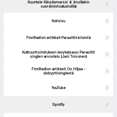
Kuuntele Kärpäsmarssi 🪰 (muillakin
suoratoistoalustoilla)
Kotisivu
FinnRadion artikkeli Parasiitti-biisistä
Kulttuuritoimituksen levykatsaus: Parasiitti
singlen arvostelu (Jani Toivonen)
FinnRadion artikkeli Oo Hiljaa -
debyyttisinglestä
YouTube
Spotify