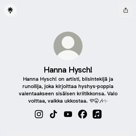
Hanna Hysch!
Hanna Hysch! on artisti, biisintekijä ja
runoilija, joka kirjoittaa hyshys-poppia
vaientaakseen sisäisen kriitikkonsa. Valo
voittaa, vaikka ukkostaa. 💜🤫🎶✨️
Hanna Hysch! Instagram
Hanna Hysch! TikTok
Hanna Hysch! YouTube
Hanna Hysch! Faceboo
Hanna Hysch! Ap