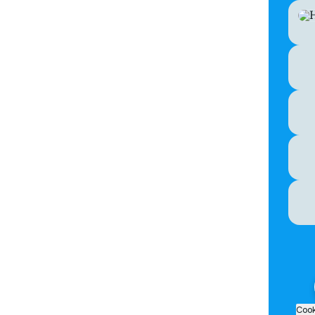
Inst
Cook