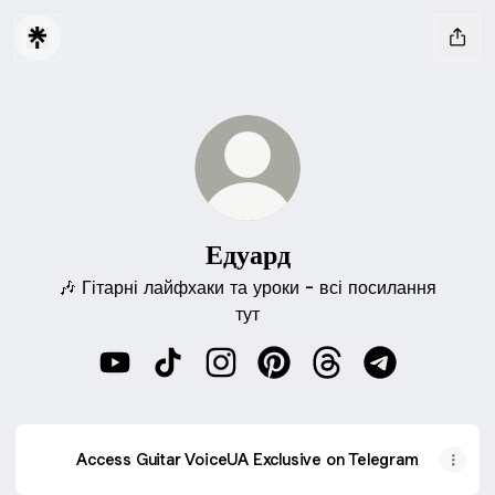
Едуард
🎶 Гітарні лайфхаки та уроки - всі посилання
тут
Едуард YouTube
Едуард TikTok
Едуард Instagram
Едуард Pinterest
Едуард Threads
Едуард Teleg
Access Guitar VoiceUA Exclusive on Telegram