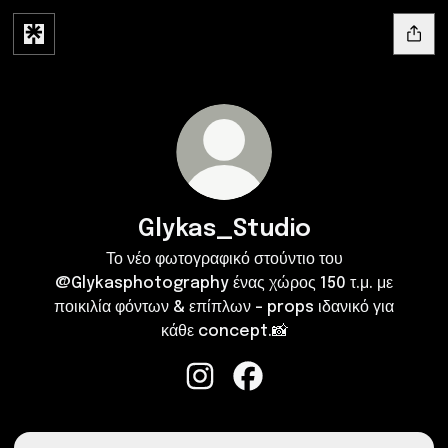
Glykas_Studio
Το νέο φωτογραφικό στούντιο του
@Glykasphotography ένας χώρος 150 τ.μ. με
ποικιλία φόντων & επίπλων - props ιδανικό για
κάθε concept.📸
Glykas_Studio Instagram
Glykas_Studio Facebook