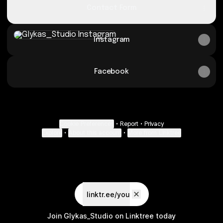
Contact Form
Instagram
Instagram
Facebook
Cookie Preferences
•
Report
•
Privacy
Explore
•
About this account
•
More from Linktree
linktr.ee/you
Join Glykas_Studio on Linktree today