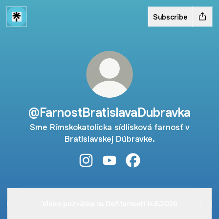
Subscribe
@FarnostBratislavaDubravka
Sme Rímskokatolícka sídlisková farnosť v
Bratislavskej Dúbravke.
@FarnostBratislavaDubravka Instag
@FarnostBratislavaDubravka 
@FarnostBratislavaDub
Video pozvánka na Deň farnosti 14.6.2026