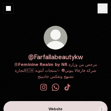
@Farfallabeautykw
🦋𝗙𝗲𝗺𝗶𝗻𝗶𝗻𝗲 𝗥𝗲𝗮𝗹𝗺 𝗯𝘆 𝗡𝗥 مرخص من وزارة
التجارة🇰🇼 شركة فارفالا بيوتي®️ ✨منتجات أنثوية
تشبهج وتعكس جاذبيتج
@Farfallabeautykw Instagram
@Farfallabeautykw WhatsApp
@Farfallabeautykw Tik
Website