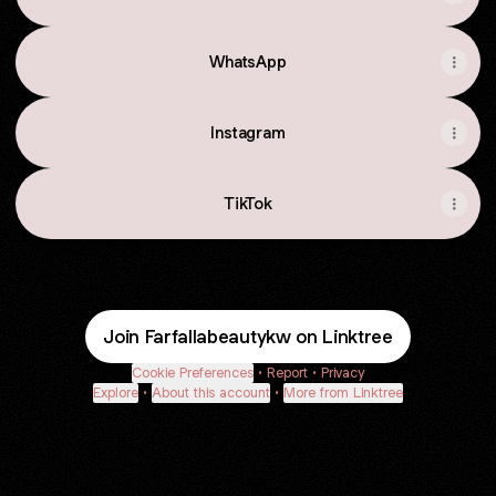
WhatsApp
Instagram
TikTok
Join Farfallabeautykw on Linktree
Cookie Preferences
•
Report
•
Privacy
Explore
•
About this account
•
More from Linktree