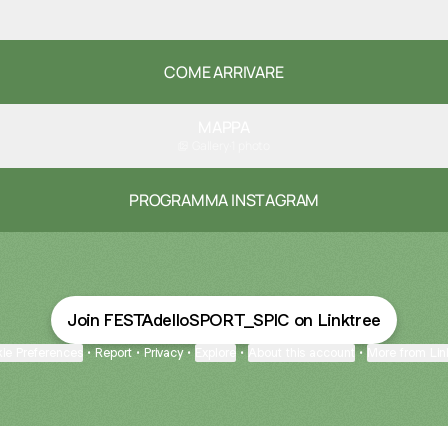
PDF
·
Document
COME ARRIVARE
MAPPA
Gallery
·
1 photo
PROGRAMMA INSTAGRAM
Join FESTAdelloSPORT_SPIC on Linktree
ie Preferences
•
Report
•
Privacy
•
Explore
•
About this account
•
More from Lin