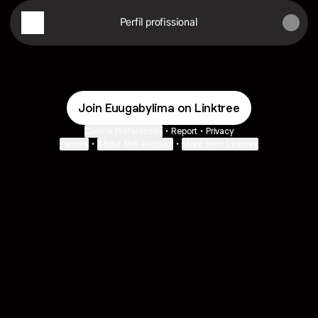
Perfil profissional
Join Euugabylima on Linktree
Cookie Preferences
•
Report
•
Privacy
Explore
•
About this account
•
More from Linktree