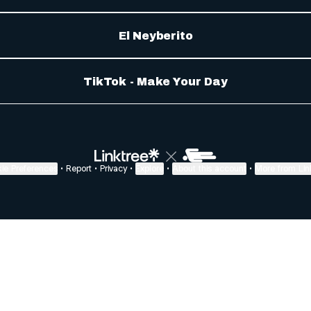
El Neyberito
TikTok - Make Your Day
ie Preferences
•
Report
•
Privacy
•
Explore
•
About this account
•
More from Lin