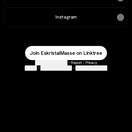
Instagram
Join EskristalMasse on Linktree
Cookie Preferences
•
Report
•
Privacy
Explore
•
About this account
•
More from Linktree