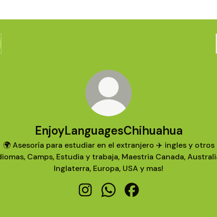
EnjoyLanguagesChihuahua
🌍 Asesoría para estudiar en el extranjero ✈️ ingles y otros
diomas, Camps, Estudia y trabaja, Maestria Canada, Australi
Inglaterra, Europa, USA y mas!
EnjoyLanguagesChihuahua Instagr
EnjoyLanguagesChihuahua 
EnjoyLanguagesChihu