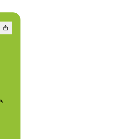
a,
am
WhatsApp
ahua Facebook