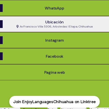
WhatsApp
Ubicación
Av Francisco Villa 5306, Arboledas I Etapa, Chihuahua
Instagram
Facebook
Pagina web
Join EnjoyLanguagesChihuahua on Linktree