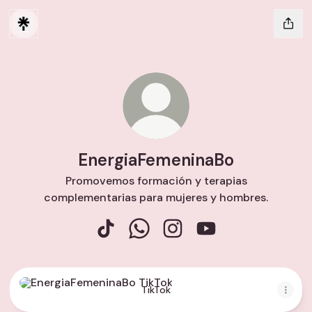
EnergiaFemeninaBo
Promovemos formación y terapias
complementarias para mujeres y hombres.
EnergiaFemeninaBo TikTok
EnergiaFemeninaBo WhatsApp
EnergiaFemeninaBo Insta
EnergiaFemeninaBo
TikTok
TikTok