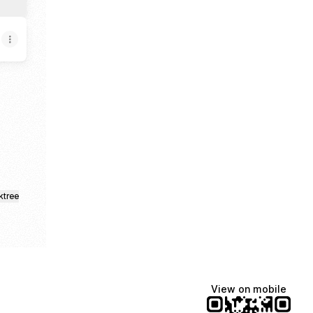
m
acebook
ktree
View on mobile