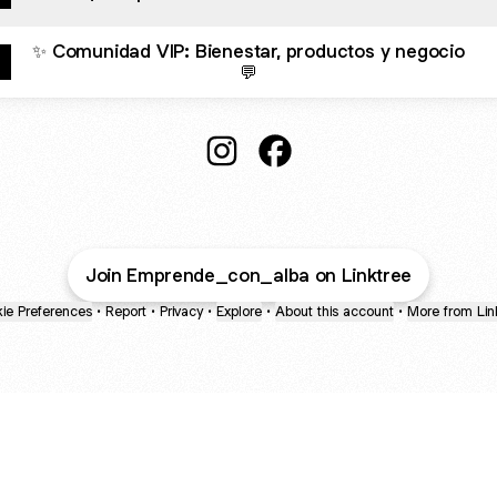
✨ Comunidad VIP: Bienestar, productos y negocio
💬
@Emprende_con_alba Instagra
@Emprende_con_alba F
Join Emprende_con_alba on Linktree
ie Preferences
•
Report
•
Privacy
•
Explore
•
About this account
•
More from Lin