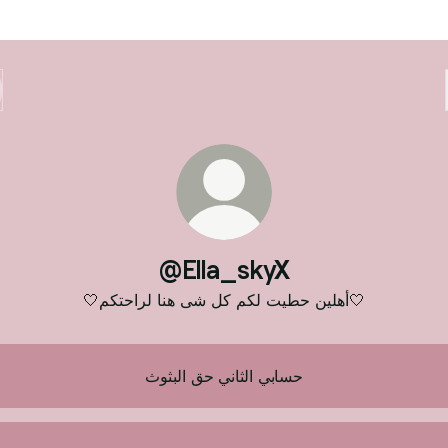
@Ella_skyX
🤍أهلين حطيت لكم كل شى هنا لراحتكم🤍
حسابي الثاني حق البثوث