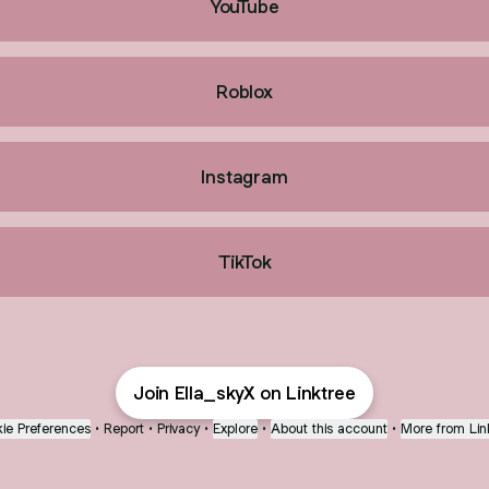
YouTube
Roblox
Instagram
TikTok
Join Ella_skyX on Linktree
ie Preferences
•
Report
•
Privacy
•
Explore
•
About this account
•
More from Lin