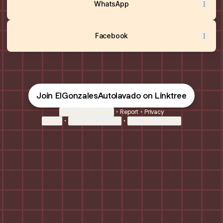
WhatsApp
Facebook
Join ElGonzalesAutolavado on Linktree
Cookie Preferences
•
Report
•
Privacy
Explore
•
About this account
•
More from Linktree