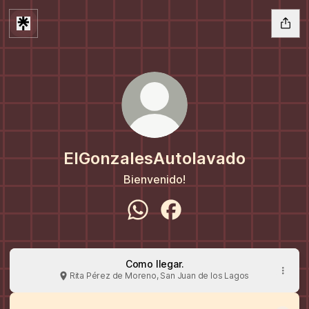
ElGonzalesAutolavado
Bienvenido!
ElGonzalesAutolavado WhatsApp
ElGonzalesAutolavado Fa
Como llegar.
Rita Pérez de Moreno, San Juan de los Lagos