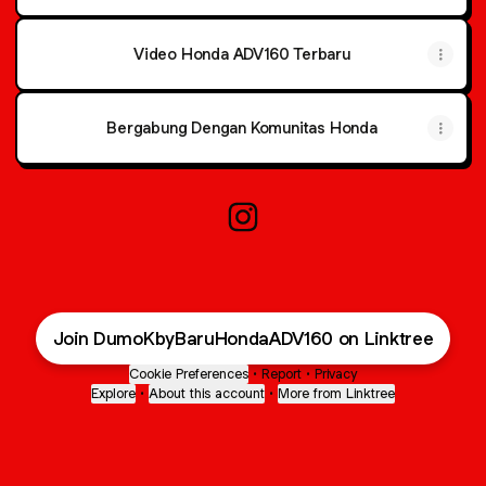
Video Honda ADV160 Terbaru
Bergabung Dengan Komunitas Honda
Dunia Motor Kebayoran Baru 
Join DumoKbyBaruHondaADV160 on Linktree
Cookie Preferences
•
Report
•
Privacy
Explore
•
About this account
•
More from Linktree