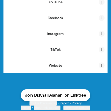
YouTube
Facebook
Instagram
TikTok
Website
Join Dr.KhalilAlanani on Linktree
Cookie Preferences
•
Report
•
Privacy
Explore
•
About this account
•
More from Linktree