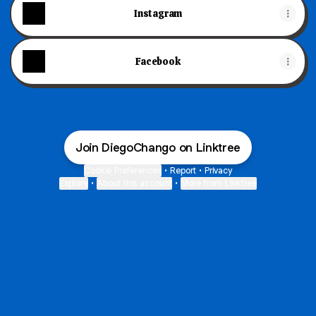
Instagram
Facebook
Join DiegoChango on Linktree
Cookie Preferences
•
Report
•
Privacy
Explore
•
About this account
•
More from Linktree