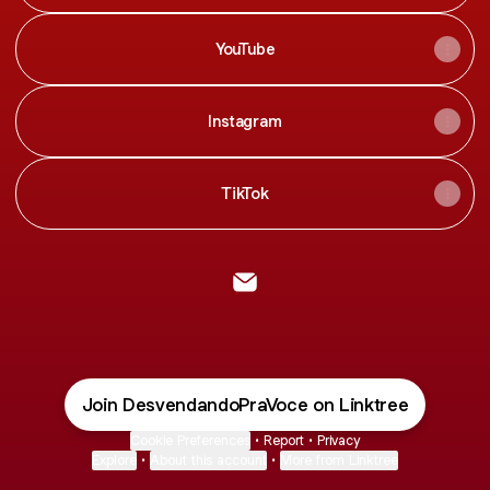
YouTube
Instagram
TikTok
Desvendando pra Você! Emai
Join DesvendandoPraVoce on Linktree
Cookie Preferences
•
Report
•
Privacy
Explore
•
About this account
•
More from Linktree