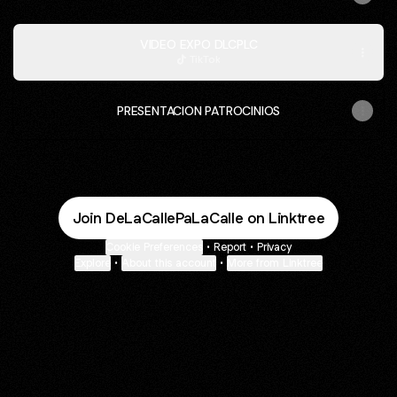
VIDEO EXPO DLCPLC
TikTok
PRESENTACION PATROCINIOS
Join DeLaCallePaLaCalle on Linktree
Cookie Preferences
•
Report
•
Privacy
Explore
•
About this account
•
More from Linktree