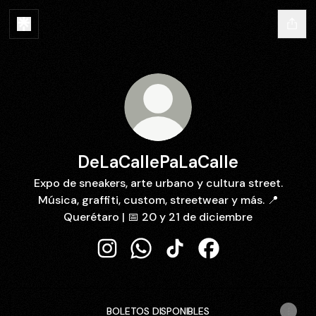
DeLaCallePaLaCalle
Expo de sneakers, arte urbano y cultura street.
Música, graffiti, custom, streetwear y más. 📍
Querétaro | 📅 20 y 21 de diciembre
DeLaCallePaLaCalle Instagram
DeLaCallePaLaCalle WhatsApp
DeLaCallePaLaCalle TikTok
DeLaCallePaLaCalle
BOLETOS DISPONIBLES