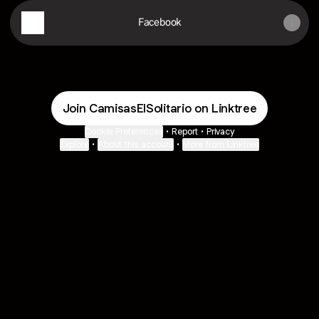
Facebook
Join CamisasElSolitario on Linktree
Cookie Preferences
•
Report
•
Privacy
Explore
•
About this account
•
More from Linktree