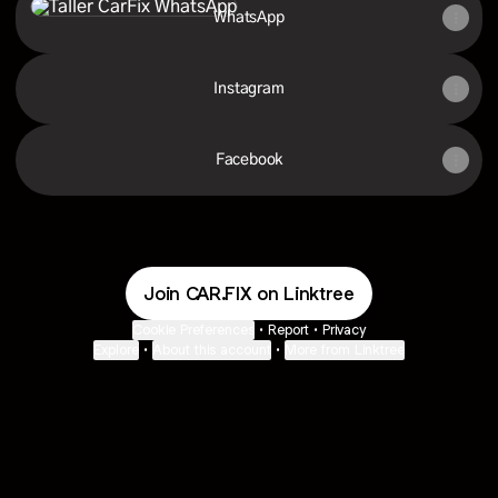
WhatsApp
Instagram
Facebook
Join CAR.FIX on Linktree
Cookie Preferences
•
Report
•
Privacy
Explore
•
About this account
•
More from Linktree