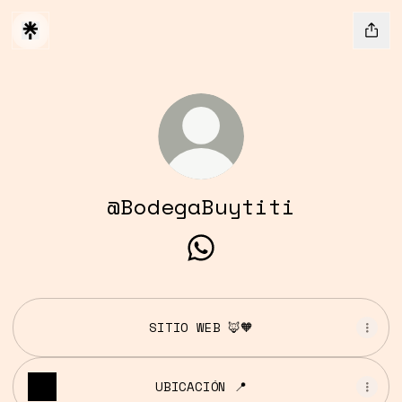
@BodegaBuytiti
@BodegaBuytiti WhatsAp
SITIO WEB 🦊🧡
UBICACIÓN 📍