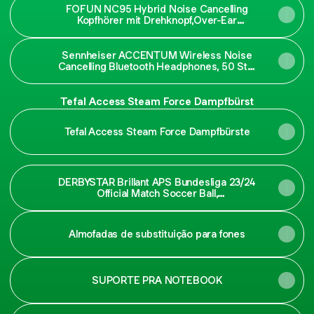
DJ-Equipment
FOFUN NC95 Hybrid Noise Cancelling
Kopfhörer mit Drehknopf,Over-Ear
Kopfhörer Kabellos
Bluetooth,Transparenzmodus,65 Stunden
Spielzeit,Personalisierung per App:
Sennheiser ACCENTUM Wireless Noise
Amazon.de: Elektronik & Foto
Cancelling Bluetooth Headphones, 50 Std.
Akkulaufzeit, hybrides ANC, 24/7 Komfort,
Over Ear Headphones, kabellose Bluetooth
Kopfhörer für die Schule, Reisen, Weiß:
Tefal Access Steam Force Dampfbürst
Amazon.de: Musikinstrumente & DJ-
Equipment
Tefal Access Steam Force Dampfbürste
DERBYSTAR Brillant APS Bundesliga 23/24
Official Match Soccer Ball,
White/Purple/Pink/Green, 5
Almofadas de substituição para fones
SUPORTE PRA NOTEBOOK