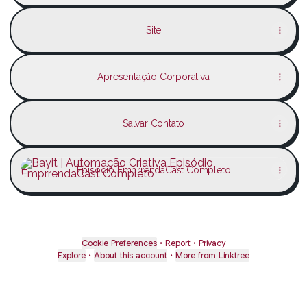
Site
Apresentação Corporativa
Salvar Contato
Episódio EmprrendaCast Completo
Episódio EmprrendaCast Completo
Cookie Preferences
•
Report
•
Privacy
Explore
•
About this account
•
More from Linktree