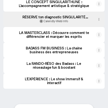
LE CONCEPT SINGULARITHUNE :
L'accompagnement artistique & stratégique
RÉSERVE ton diagnostic SINGULARITÉ
30min OFFERT
Calendly
·
Webi Info
LA MASTERCLASS : Découvre comment te
différencier et marquer les esprits
BADASS FM BUSINESS : La chaine
business des entrepreneuses
La RANDO-RÉSO des Badass : Le
réseautage fun & boostant
L’EXPÉRIENCE : Le show immersif &
interactif