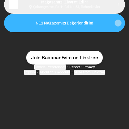
Mağazamızı Ziyaret Edin!
Çobançeşme, Fatih Cd. No:33, Bahçelievler
N11 Mağazamızı Değerlendirin!
Join BabacanEvim on Linktree
Cookie Preferences
•
Report
•
Privacy
Explore
•
About this account
•
More from Linktree